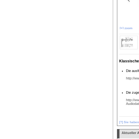
[+] zoom
Klassische
Die ausf
http://w
Die zuge
http://w
Audiodat
[?] Sie habe
Aktueller A