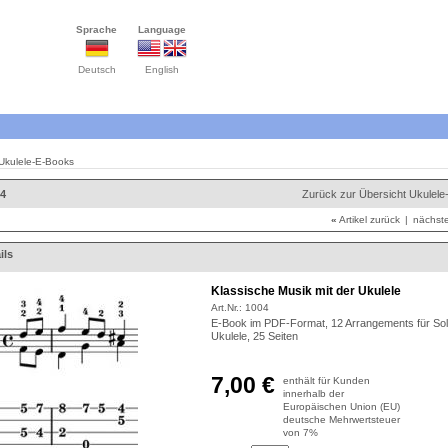
Sprache
Language
Deutsch
English
Ukulele-E-Books
14
Zurück zur Übersicht Ukulel
«
Artikel zurück
|
nächste
ils
Klassische Musik mit der Ukulele
Art.Nr.:
1004
E-Book im PDF-Format, 12 Arrangements für Sol
Ukulele, 25 Seiten
7,00 €
enthält für Kunden
innerhalb der
Europäischen Union (EU)
deutsche Mehrwertsteuer
von 7%