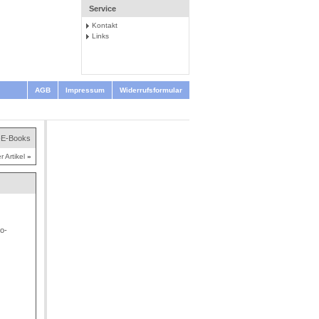
Service
Kontakt
Links
AGB
Impressum
Widerrufsformular
e-E-Books
r Artikel
»
o-