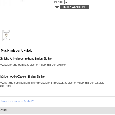
Menge:
 Musik mit der Ukulele
ührliche Artikelbeschreibung finden Sie hier:
ww.ukulele-arts.com/klassische-musik-mit-der-ukulele/
hörigen Audio-Dateien finden Sie hier:
ww.dsp-arts.com/publishing/shop/Ukulele-E-Books/Klassische-Musik-mit-der-Ukulele-
eien.html
n Fragen zu diesem Artikel?
rtikel