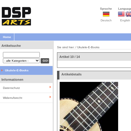
Sprache
Languag
Deutsch
English
Home
Artikelsuche
Sie sind hier: /
Ukulele-E-Books
Artikel 10 / 14
Ukulele-E-Books
Artikeldetails
Informationen
Datenschutz
Widerrufsrecht