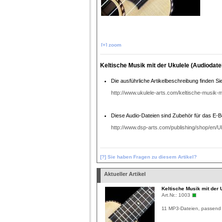
[+] zoom
Keltische Musik mit der Ukulele (Audiodate
Die ausführliche Artikelbeschreibung finden Sie
http://www.ukulele-arts.com/keltische-musik-mi
Diese Audio-Dateien sind Zubehör für das E-Bo
http://www.dsp-arts.com/publishing/shop/en/U
[?] Sie haben Fragen zu diesem Artikel?
Aktueller Artikel
Keltische Musik mit der 
Art.Nr.:
1003
11 MP3-Dateien, passend 