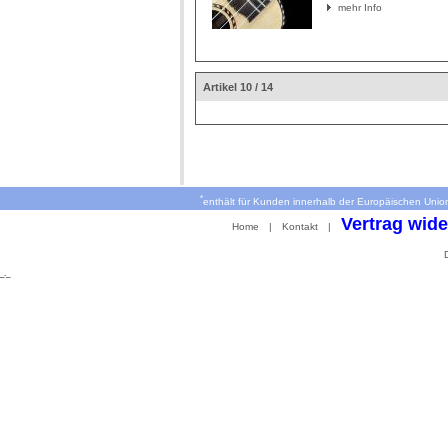
mehr Info
Artikel 10 / 14
*
enthält für Kunden innerhalb der Europäischen Unio
Vertrag wide
Home
|
Kontakt
|
_._